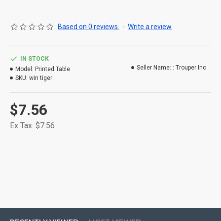
Based on 0 reviews.
-
Write a review
পাচ্ছেন ভিন্ন ভিন্ন ৯ কালারে
IN STOCK
Seller Name: :
Trouper Inc
Model:
Printed Table
✅ টেবিলের সাইজ : দৈর্ঘ ২৩.৫ ইঞ্চি , প্রস্থ ১৫.৫ ইঞ্চি এবং উচ্চতা ১০.৫ ইঞ্চি।
SKU:
win tiger
✅ টেবিলটি মেলামাইন বোর্ড এবং Metal দিয়ে তৈরি।
$7.56
Ex Tax: $7.56