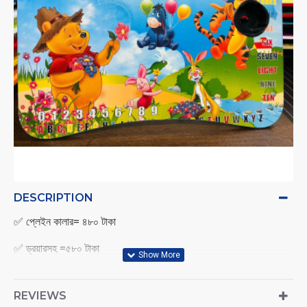
DESCRIPTION
✅ প্লেইন কালার= ৪৮০ টাকা
✅ ড্রয়ারসহ =৫৮০ টাকা
✅প্রিন্ট কালার = ৬৩০ টাকা
REVIEWS
✅প্রিন্টকালার ড্রয়ারসহ=৭৩০ টাকা