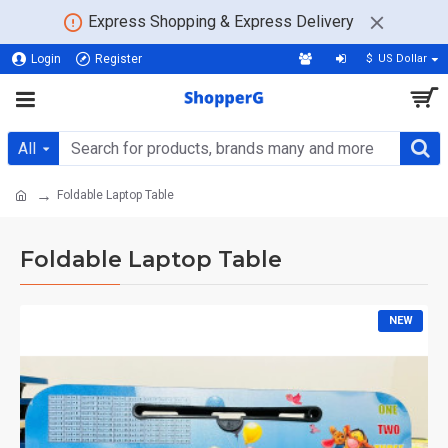
Express Shopping & Express Delivery
Login
Register
$
US Dollar
All
Foldable Laptop Table
Foldable Laptop Table
NEW