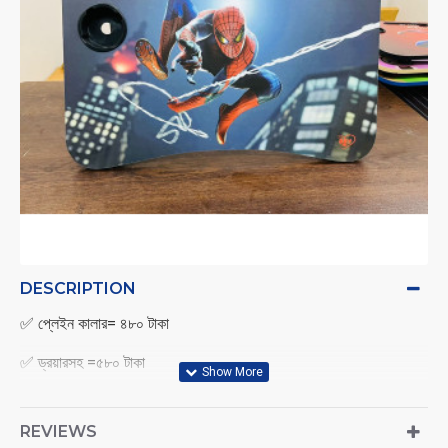
DESCRIPTION
✅ প্লেইন কালার= ৪৮০ টাকা
✅ ড্রয়ারসহ =৫৮০ টাকা
✅প্রিন্ট কালার = ৬৩০ টাকা
REVIEWS
✅প্রিন্টকালার ড্রয়ারসহ=৭৩০ টাকা