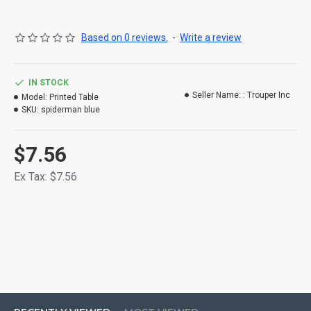
Based on 0 reviews.
-
Write a review
পাচ্ছেন ভিন্ন ভিন্ন ৯ কালারে
IN STOCK
Seller Name: :
Trouper Inc
Model:
Printed Table
✅ টেবিলের সাইজ : দৈর্ঘ ২৩.৫ ইঞ্চি , প্রস্থ ১৫.৫ ইঞ্চি এবং উচ্চতা ১০.৫ ইঞ্চি।
SKU:
spiderman blue
✅ টেবিলটি মেলামাইন বোর্ড এবং Metal দিয়ে তৈরি।
$7.56
Ex Tax: $7.56