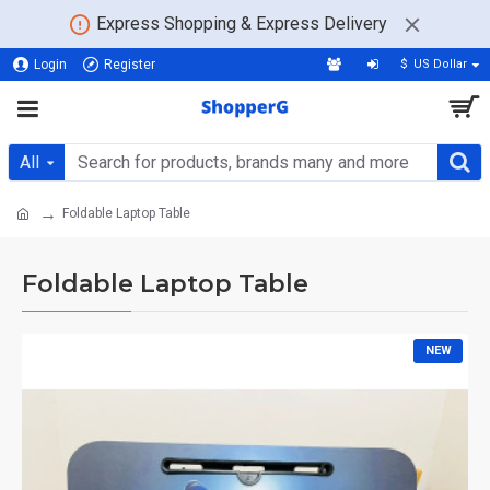
Express Shopping & Express Delivery
Login
Register
$
US Dollar
All
Foldable Laptop Table
Foldable Laptop Table
NEW